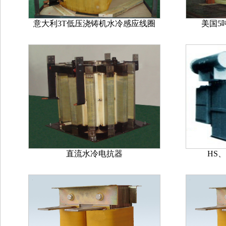
意大利3T低压浇铸机水冷感应线圈
美国5
直流水冷电抗器
HS、